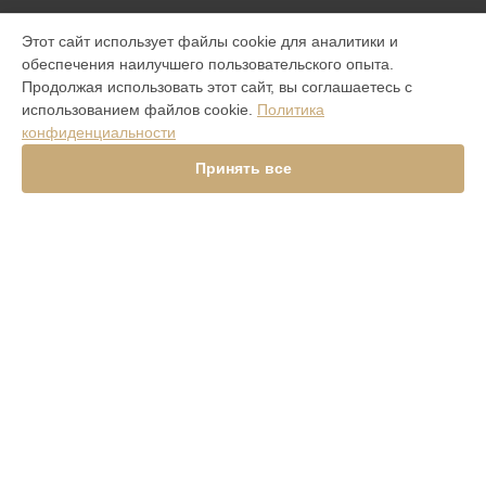
МОДЕЛИ
Этот сайт использует файлы cookie для аналитики и
обеспечения наилучшего пользовательского опыта.
Aster P Ti
Продолжая использовать этот сайт, вы соглашаетесь с
iVERTU 5G
использованием файлов cookie.
Политика
ASTER P ROCOCO
конфиденциальности
ASTER P BAROQUE
ASTER P GOTHIC
Принять все
Signature Touch Pure Navy Alligator
Signature S Design Clous De Paris
Constellation V Gemstone Liquorice
Versace Unique Black Star
Aster Python Beige
Signature S Design Rock
Signature Touch Pure Jet
METAVERTU
СТРАНИЦЫ
Гарантия
Доставка
Контакты