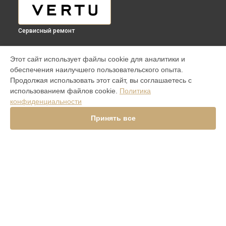
Сервисный ремонт
МОДЕЛИ
Этот сайт использует файлы cookie для аналитики и
обеспечения наилучшего пользовательского опыта.
Aster P Ti
Продолжая использовать этот сайт, вы соглашаетесь с
iVERTU 5G
использованием файлов cookie.
Политика
ASTER P ROCOCO
конфиденциальности
ASTER P BAROQUE
ASTER P GOTHIC
Принять все
SIGNATURE V
Signature S Design Clous De Paris
Constellation V Gemstone Liquorice
Versace Unique Black Star
Aster Python Beige
Signature S Design Rock
Signature Touch Pure Jet
METAVERTU
СТРАНИЦЫ