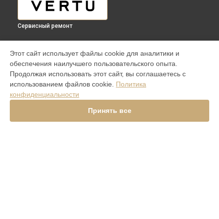
Сервисный ремонт
МОДЕЛИ
Этот сайт использует файлы cookie для аналитики и
обеспечения наилучшего пользовательского опыта.
Aster P Ti
Продолжая использовать этот сайт, вы соглашаетесь с
iVERTU 5G
использованием файлов cookie.
Политика
ASTER P ROCOCO
конфиденциальности
ASTER P BAROQUE
ASTER P GOTHIC
Принять все
SIGNATURE V
Signature Touch Pure Navy Alligator
Signature S Design Clous De Paris
Versace Unique Black Star
Aster Python Beige
Signature S Design Rock
Signature Touch Pure Jet
METAVERTU
СТРАНИЦЫ